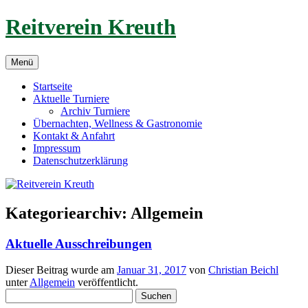
Zum
Reitverein Kreuth
Inhalt
springen
Menü
Startseite
Aktuelle Turniere
Archiv Turniere
Übernachten, Wellness & Gastronomie
Kontakt & Anfahrt
Impressum
Datenschutzerklärung
Kategoriearchiv:
Allgemein
Aktuelle Ausschreibungen
Dieser Beitrag wurde am
Januar 31, 2017
von
Christian Beichl
unter
Allgemein
veröffentlicht.
Suchen
nach: